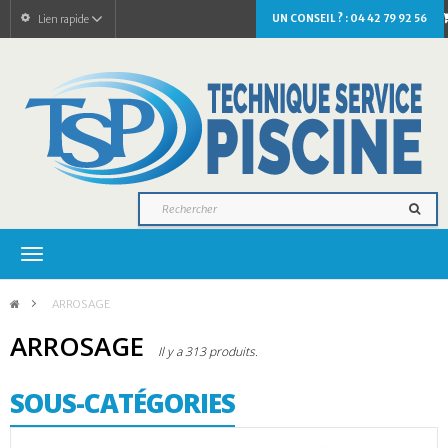
UN CONSEIL ? : 04 42 79 92 56
Lien rapide
Navigation
bascule
>
ARROSAGE
ARROSAGE
Il y a 313 produits.
SOUS-CATÉGORIES