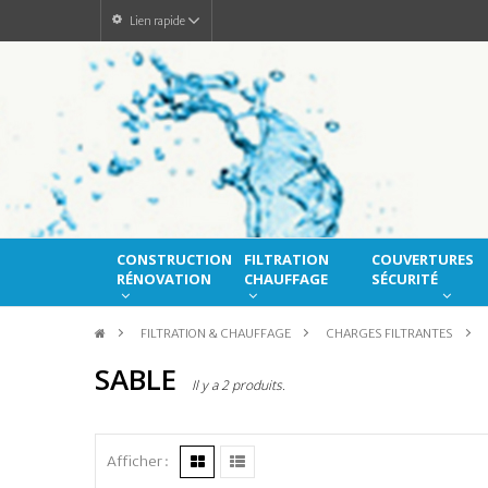
Lien rapide
CONSTRUCTION
FILTRATION
COUVERTURES
RÉNOVATION
CHAUFFAGE
SÉCURITÉ
>
FILTRATION & CHAUFFAGE
>
CHARGES FILTRANTES
>
SABLE
Il y a 2 produits.
Afficher :