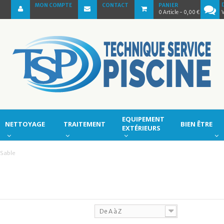
MON COMPTE
CONTACT
PANIER
0
Article
- 0,00 €
EQUIPEMENT
NETTOYAGE
TRAITEMENT
BIEN ÊTRE
EXTÉRIEURS
Sable
De A à Z