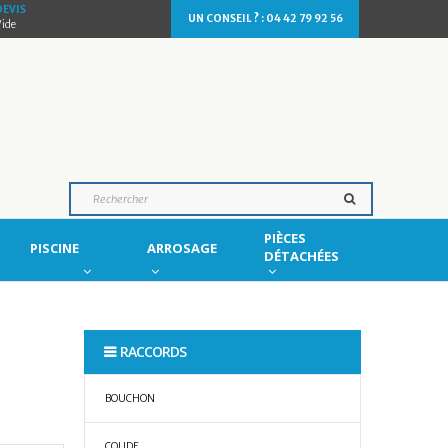
DEVIS
UN CONSEIL ? : 04 42 79 92 56
Vide
PIÈCES
PISCINE
ARROSAGE
DÉTACHÉES
RACCORDS
BOUCHON
COUDE