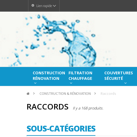
Lien rapide
CONSTRUCTION
FILTRATION
COUVERTURES
RÉNOVATION
CHAUFFAGE
SÉCURITÉ
>
CONSTRUCTION & RÉNOVATION
>
Raccords
RACCORDS
Il y a 168 produits.
SOUS-CATÉGORIES