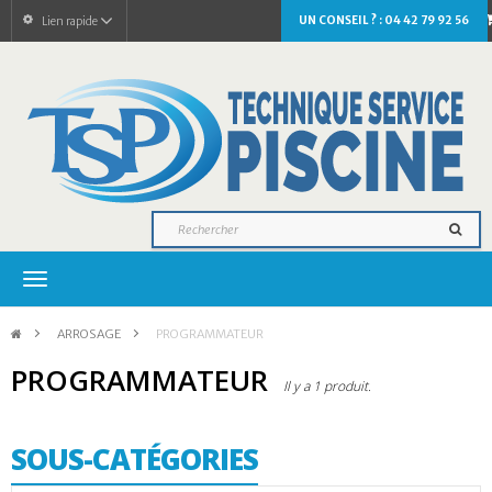
UN CONSEIL ? : 04 42 79 92 56
Lien rapide
Navigation
bascule
>
ARROSAGE
>
PROGRAMMATEUR
PROGRAMMATEUR
Il y a 1 produit.
SOUS-CATÉGORIES