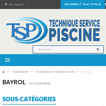
UN CONSEIL ? : 04 42 79 92 56
Lien rapide
Navigation
bascule
>
TRAITEMENT
>
TRAITEMENT ET DÉSINFECTION
>
BAYROL
BAYROL
Il y a 23 produits.
SOUS-CATÉGORIES