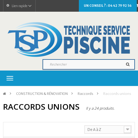
UN CONSEIL ? : 04 42 79 92 56
Lien rapide
Navigation
bascule
>
CONSTRUCTION & RÉNOVATION
>
Raccords
>
Raccords unions
RACCORDS UNIONS
Il y a 24 produits.
De A à Z