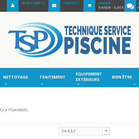
MON COMPTE
CONTACT
PANIER
0
Article
- 0,00 €
EQUIPEMENT
NETTOYAGE
TRAITEMENT
BIEN ÊTRE
EXTÉRIEURS
Il y a 10 produits.
De A à Z