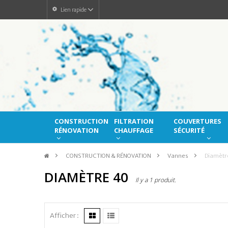
Lien rapide
CONSTRUCTION
FILTRATION
COUVERTURES
RÉNOVATION
CHAUFFAGE
SÉCURITÉ
>
CONSTRUCTION & RÉNOVATION
>
Vannes
>
Diamètr
DIAMÈTRE 40
Il y a 1 produit.
Afficher :