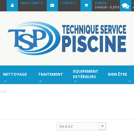
MON COMPTE
CONTACT
PANIER
0
Article
- 0,00 €
EQUIPEMENT
NETTOYAGE
TRAITEMENT
BIEN ÊTRE
EXTÉRIEURS
e 40
De A à Z