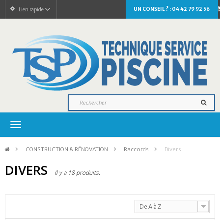
UN CONSEIL ? : 04 42 79 92 56
Lien rapide
Navigation
bascule
>
CONSTRUCTION & RÉNOVATION
>
Raccords
>
Divers
DIVERS
Il y a 18 produits.
De A à Z