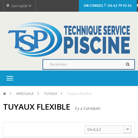
UN CONSEIL ? : 04 42 79 92 56
Lien rapide
Navigation
bascule
>
ARROSAGE
>
TUYAUX
>
Tuyaux flexible
TUYAUX FLEXIBLE
Il y a 3 produits.
De A à Z