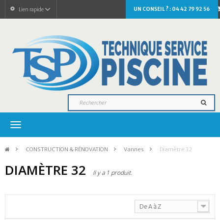
UN CONSEIL ? : 04 42 79 92 56
Lien rapide
Navigation
bascule
>
CONSTRUCTION & RÉNOVATION
>
Vannes
>
Diamètre 32
DIAMÈTRE 32
Il y a 1 produit.
De A à Z