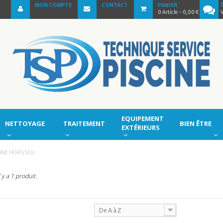
MON COMPTE
CONTACT
PANIER
0
Article
- 0,00 €
EQUIPEMENT
NETTOYAGE
TRAITEMENT
BIEN ÊTRE
EXTÉRIEURS
INE HORS SOL
l y a 1 produit.
De A à Z