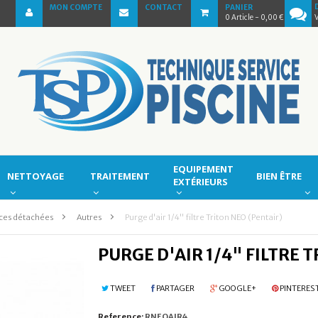
MON COMPTE
CONTACT
PANIER
0
Article
- 0,00 €
EQUIPEMENT
NETTOYAGE
TRAITEMENT
BIEN ÊTRE
EXTÉRIEURS
ces détachées
>
Autres
>
Purge d'air 1/4" filtre Triton NEO (Pentair)
PURGE D'AIR 1/4" FILTRE 
TWEET
PARTAGER
GOOGLE+
PINTERES
Reference:
RNEOAIR4