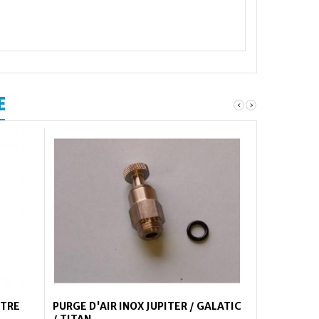
E
‹
›
LTRE
PURGE D'AIR INOX JUPITER / GALATIC
/ TITAN...