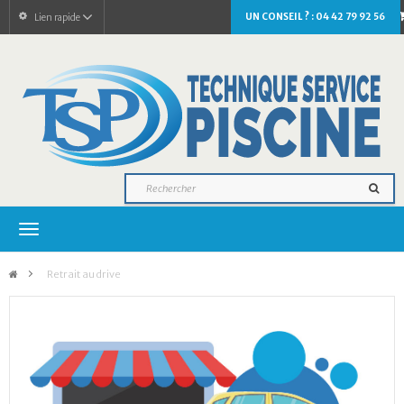
UN CONSEIL ? : 04 42 79 92 56
Lien rapide
Navigation
bascule
>
Retrait au drive