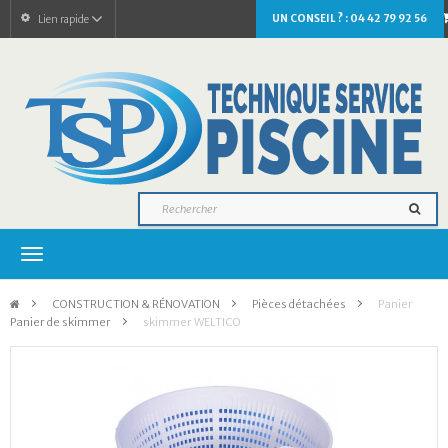
UN CONSEIL ? : 04 42 79 92 56
Lien rapide
Navigation
bascule
>
CONSTRUCTION & RÉNOVATION
>
Pièces détachées
>
Panier
Panier de skimmer
>
skimmer WELTICO