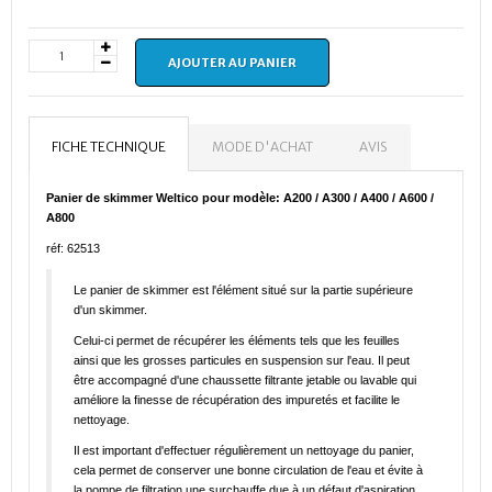
AJOUTER AU PANIER
FICHE TECHNIQUE
MODE D'ACHAT
AVIS
Panier de skimmer Weltico pour modèle: A200 / A300 / A400 / A600 /
A800
réf: 62513
Le panier de skimmer est l'élément situé sur la partie supérieure
d'un skimmer.
Celui-ci permet de récupérer les éléments tels que les feuilles
ainsi que les grosses particules en suspension sur l'eau. Il peut
être accompagné d'une chaussette filtrante jetable ou lavable qui
améliore la finesse de récupération des impuretés et facilite le
nettoyage.
Il est important d'effectuer régulièrement un nettoyage du panier,
cela permet de conserver une bonne circulation de l'eau et évite à
la pompe de filtration une surchauffe due à un défaut d'aspiration.