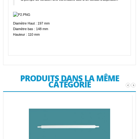
Diamètre Haut : 197 mm
Diamètre bas : 148 mm
Hauteur : 110 mm
PRODUITS DANS LA MÊME
CATÉGORIE
‹
›