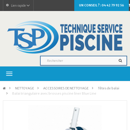
UN CONSEIL ? : 04 42 79 92 56
Lien rapide
Navigation
bascule
>
NETTOYAGE
>
ACCESSOIRES DE NETTOYAGE
>
Têtes de balai
>
Balai triangulaire avec brosses piscine liner Blue Line