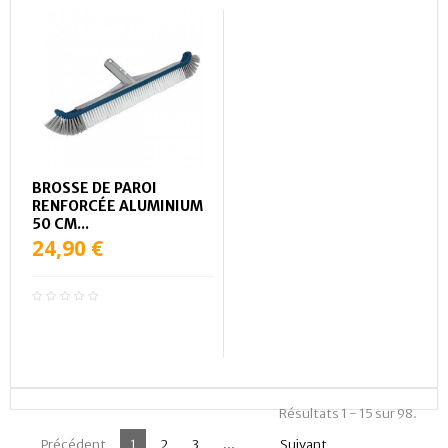
BROSSE DE PAROI
RENFORCÉE ALUMINIUM
50 CM...
24,90 €
Résultats 1 - 15 sur 98.
7
Précédent
1
2
3
...
Suivant