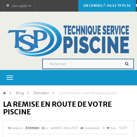
UN CONSEIL ? : 04 42 79 92 56
Lien rapide
Navigation
bascule
>
Blog
>
Entretien
>
La remise en route de votre piscine
LA REMISE EN ROUTE DE VOTRE
PISCINE
Entretien
samedi 6 mars 2021
0
9209
Catégorie:
Le:
Commentaire:
Vues: