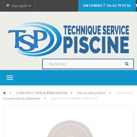
UN CONSEIL ? : 04 42 79 92 56
Lien rapide
Navigation
bascule
>
CONSTRUCTION & RÉNOVATION
>
Pièces détachées
>
Couvercle
Couvercle de skimmer
>
skimmer OCEANIA / WELTICO