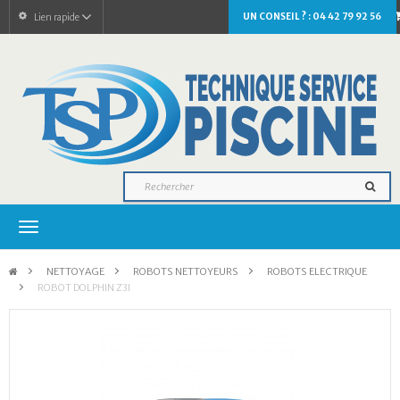
UN CONSEIL ? : 04 42 79 92 56
Lien rapide
Navigation
bascule
>
NETTOYAGE
>
ROBOTS NETTOYEURS
>
ROBOTS ELECTRIQUE
>
ROBOT DOLPHIN Z3I