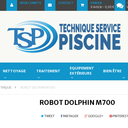
MON COMPTE
CONTACT
PANIER
0
Article
- 0,00 €
EQUIPEMENT
NETTOYAGE
TRAITEMENT
BIEN ÊTRE
EXTÉRIEURS
CTRIQUE
>
ROBOT DOLPHIN M700
ROBOT DOLPHIN M700
TWEET
PARTAGER
GOOGLE+
PINTERES