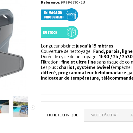
Reference:
99996710-EU
Longueur piscine:
jusqu’à 15 mètres
Couverture de nettoyage :
Fond, parois, ligne
Durée de cycle de nettoyage :
1h30 / 2h / 2h30
Filtration :
fine et ultra fine
sans risque de co
Les plus :
chariot, système Swivel
(empêche l’
differé, programmateur hebdomadaire, jau
indicateur de température, télécommand
FICHE TECHNIQUE
MODE D'ACHAT
A