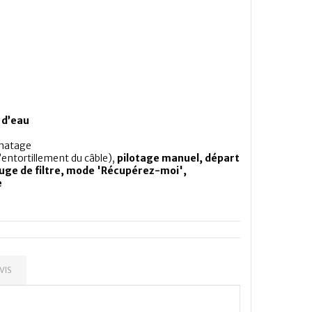
 d’eau
lmatage
entortillement du câble),
pilotage manuel, départ
ge de filtre, mode 'Récupérez-moi',
e
VIS